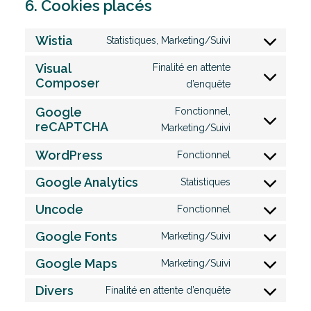
6. Cookies placés
Wistia
Statistiques, Marketing/Suivi
Consent
to
Visual
Finalité en attente
Composer
Consent
service
d’enquête
to
wistia
Google
Fonctionnel,
service
reCAPTCHA
Consent
Marketing/Suivi
visual-
to
WordPress
composer
Fonctionnel
Consent
service
to
google-
Google Analytics
Statistiques
Consent
service
recaptcha
to
Uncode
Fonctionnel
wordpress
Consent
service
to
Google Fonts
Marketing/Suivi
google-
Consent
service
analytics
to
Google Maps
Marketing/Suivi
uncode
Consent
service
to
Divers
Finalité en attente d’enquête
google-
Consent
service